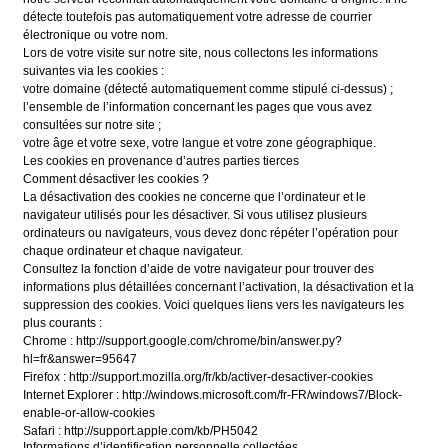
détecte toutefois pas automatiquement votre adresse de courrier
électronique ou votre nom.
Lors de votre visite sur notre site, nous collectons les informations
suivantes via les cookies :
votre domaine (détecté automatiquement comme stipulé ci-dessus) ;
l’ensemble de l’information concernant les pages que vous avez
consultées sur notre site ;
votre âge et votre sexe, votre langue et votre zone géographique.
Les cookies en provenance d’autres parties tierces
Comment désactiver les cookies ?
La désactivation des cookies ne concerne que l’ordinateur et le
navigateur utilisés pour les désactiver. Si vous utilisez plusieurs
ordinateurs ou navigateurs, vous devez donc répéter l’opération pour
chaque ordinateur et chaque navigateur.
Consultez la fonction d’aide de votre navigateur pour trouver des
informations plus détaillées concernant l’activation, la désactivation et la
suppression des cookies. Voici quelques liens vers les navigateurs les
plus courants :
Chrome : http://support.google.com/chrome/bin/answer.py?
hl=fr&answer=95647
Firefox : http://support.mozilla.org/fr/kb/activer-desactiver-cookies
Internet Explorer : http://windows.microsoft.com/fr-FR/windows7/Block-
enable-or-allow-cookies
Safari : http://support.apple.com/kb/PH5042
Informations d’identification personnelle collectées