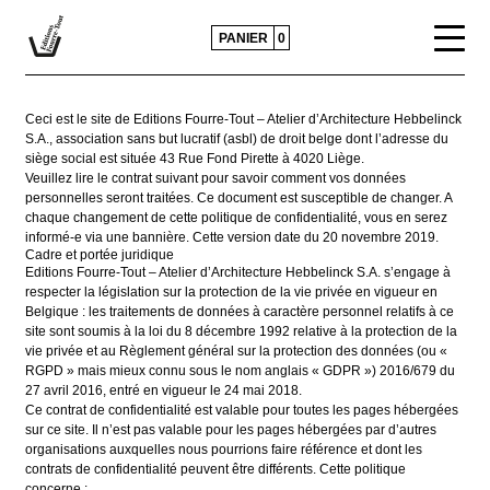
PANIER
0
Ceci est le site de Editions Fourre-Tout – Atelier d’Architecture Hebbelinck
CATALOGUE
S.A., association sans but lucratif (asbl) de droit belge dont l’adresse du
siège social est située 43 Rue Fond Pirette à 4020 Liège.
ACTUALITÉS
Veuillez lire le contrat suivant pour savoir comment vos données
personnelles seront traitées. Ce document est susceptible de changer. A
CONTACTS ET DIFFUSION
chaque changement de cette politique de confidentialité, vous en serez
informé-e via une bannière. Cette version date du 20 novembre 2019.
Cadre et portée juridique
POLITIQUE ÉDITORIALE
Editions Fourre-Tout – Atelier d’Architecture Hebbelinck S.A. s’engage à
respecter la législation sur la protection de la vie privée en vigueur en
Belgique : les traitements de données à caractère personnel relatifs à ce
PRESSE
site sont soumis à la loi du 8 décembre 1992 relative à la protection de la
vie privée et au Règlement général sur la protection des données (ou «
RGPD » mais mieux connu sous le nom anglais « GDPR ») 2016/679 du
27 avril 2016, entré en vigueur le 24 mai 2018.
Ce contrat de confidentialité est valable pour toutes les pages hébergées
sur ce site. Il n’est pas valable pour les pages hébergées par d’autres
organisations auxquelles nous pourrions faire référence et dont les
contrats de confidentialité peuvent être différents. Cette politique
concerne :