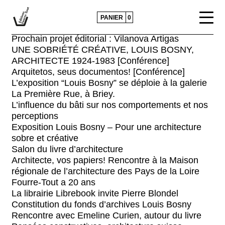
EXPOSITION – CONSTRUIRE LE REGARD /
Espaces habités – autour de Louis BOSNY
PANIER
0
Conférence “Le blanc du Fourre-Tout”
Prochain projet éditorial : Vilanova Artigas
UNE SOBRIÉTÉ CRÉATIVE, LOUIS BOSNY,
CATALOGUE
ARCHITECTE 1924-1983 [Conférence]
Arquitetos, seus documentos! [Conférence]
ACTUALITÉS
L’exposition “Louis Bosny” se déploie à la galerie
La Première Rue, à Briey.
CONTACTS ET DIFFUSION
L’influence du bâti sur nos comportements et nos
perceptions
POLITIQUE ÉDITORIALE
Exposition Louis Bosny – Pour une architecture
sobre et créative
PRESSE
Salon du livre d’architecture
Architecte, vos papiers! Rencontre à la Maison
régionale de l’architecture des Pays de la Loire
Fourre-Tout a 20 ans
La librairie Librebook invite Pierre Blondel
Constitution du fonds d’archives Louis Bosny
Rencontre avec Emeline Curien, autour du livre