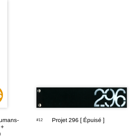
aumans-
Projet 296 [ Épuisé ]
#12
 +
h