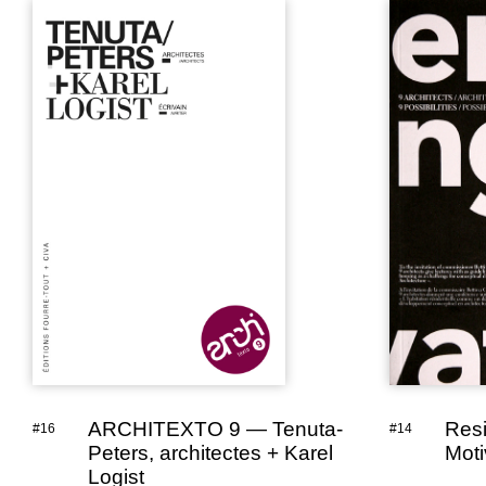
ARCHITEXTO 9 — Tenuta-
Resi
#16
#14
Peters, architectes + Karel
Moti
Logist