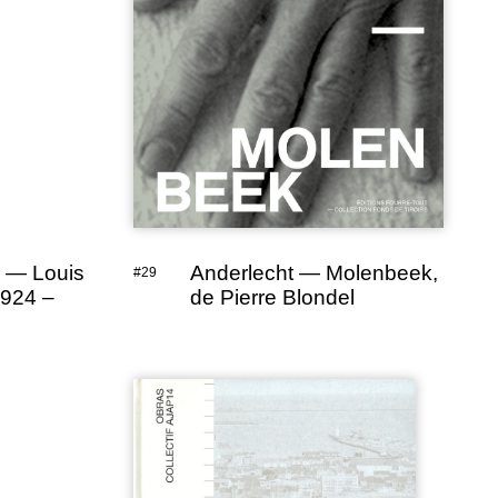
y — Louis
Anderlecht — Molenbeek,
#29
1924 –
de Pierre Blondel