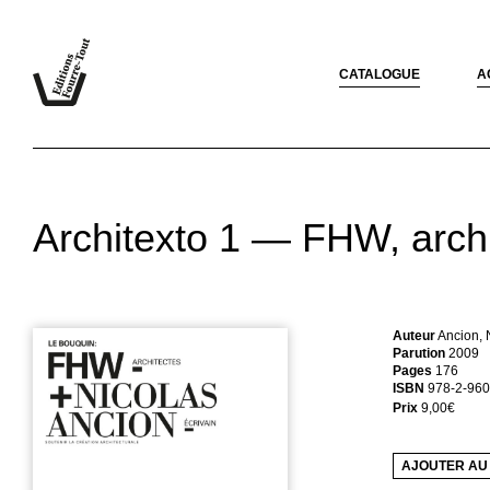
CATALOGUE
A
Architexto 1 — FHW, archi
Auteur
Ancion, 
Parution
2009
Pages
176
ISBN
978-2-960
Prix
9,00
€
AJOUTER AU