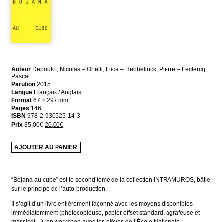
Auteur
Depoutot, Nicolas – Ortelli, Luca – Hebbelinck, Pierre – Leclercq,
Pascal
Parution
2015
Langue
Français / Anglais
Format
67 × 297 mm
Pages
146
ISBN
978-2-930525-14-3
Le
Le
Prix
35,00
€
20,00
€
prix
prix
initial
actuel
AJOUTER AU PANIER
était :
est :
35,00€.
20,00€.
“Bojana au cube” est le second tome de la collection INTRAMUROS, bâtie
sur le principe de l’auto-production.
Il s’agit d’un livre entièrement façonné avec les moyens disponibles
immédiatemment (photocopieuse, papier offset standard, agrafeuse et
massicot…), en workshop avec les élèves de l’École Nationale