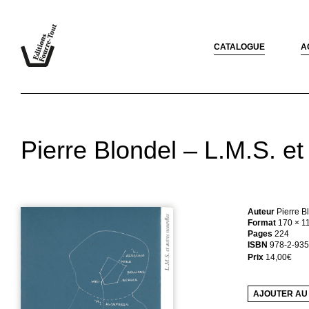
CATALOGUE
A
Pierre Blondel – L.M.S. et
Auteur
Pierre B
Format
170 × 1
Pages
224
ISBN
978-2-935
Prix
14,00
€
AJOUTER AU