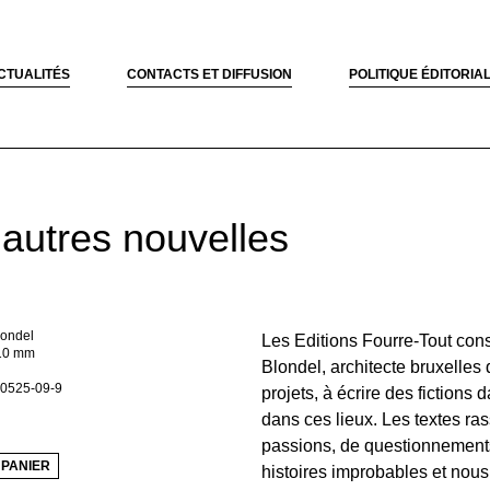
CTUALITÉS
CONTACTS ET DIFFUSION
POLITIQUE ÉDITORIA
 autres nouvelles
londel
Les Editions Fourre-Tout cons
10 mm
Blondel, architecte bruxelles 
0525-09-9
projets, à écrire des fiction
dans ces lieux. Les textes ra
passions, de questionnements
 PANIER
histoires improbables et nous l