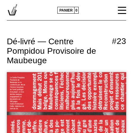
PANIER
0
CATALOGUE
#23
Dé-livré — Centre
ACTUALITÉS
Pompidou Provisoire de
Maubeuge
CONTACTS ET DIFFUSION
POLITIQUE ÉDITORIALE
PRESSE