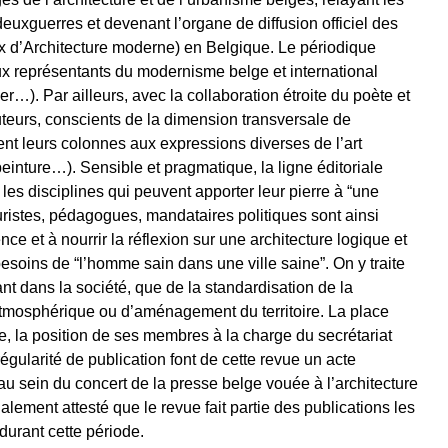
euxguerres et devenant l’organe de diffusion officiel des
 d’Architecture moderne) en Belgique. Le périodique
ux représentants du modernisme belge et international
r…). Par ailleurs, avec la collaboration étroite du poète et
uteurs, conscients de la dimension transversale de
ent leurs colonnes aux expressions diverses de l’art
einture…). Sensible et pragmatique, la ligne éditoriale
 les disciplines qui peuvent apporter leur pierre à “une
juristes, pédagogues, mandataires politiques sont ainsi
nce et à nourrir la réflexion sur une architecture logique et
esoins de “l’homme sain dans une ville saine”. On y traite
ant dans la société, que de la standardisation de la
 atmosphérique ou d’aménagement du territoire. La place
nale, la position de ses membres à la charge du secrétariat
égularité de publication font de cette revue un acte
r au sein du concert de la presse belge vouée à l’architecture
alement attesté que le revue fait partie des publications les
durant cette période.