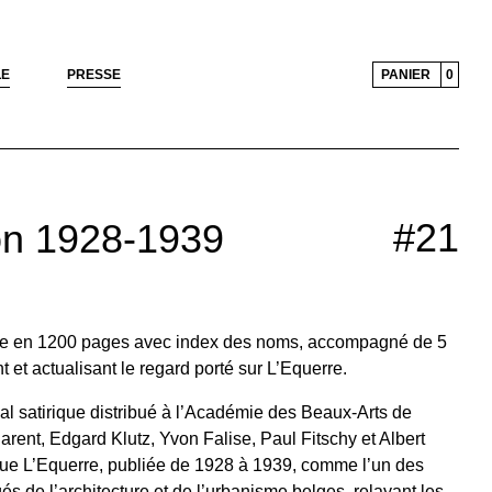
LE
PRESSE
PANIER
0
#21
on 1928-1939
vue en 1200 pages avec index des noms, accompagné de 5
t et actualisant le regard porté sur L’Equerre.
al satirique distribué à l’Académie des Beaux-Arts de
arent, Edgard Klutz, Yvon Falise, Paul Fitschy et Albert
evue L’Equerre, publiée de 1928 à 1939, comme l’un des
s de l’architecture et de l’urbanisme belges, relayant les