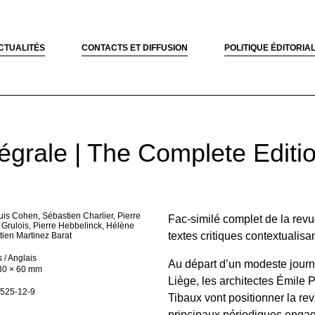
CTUALITÉS
CONTACTS ET DIFFUSION
POLITIQUE ÉDITORIA
grale | The Complete Editi
is Cohen, Sébastien Charlier, Pierre
Fac-similé complet de la re
 Grulois, Pierre Hebbelinck, Hélène
textes critiques contextualisan
tien Martinez Barat
 / Anglais
Au départ d’un modeste journ
30 × 60 mm
Liège, les architectes Émile P
525-12-9
Tibaux vont positionner la r
principaux périodiques engagé