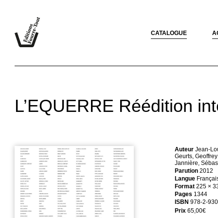
CATALOGUE
A
L’EQUERRE Réédition inté
Auteur
Jean-Lou
Geurts, Geoffrey
Jannière, Sébas
Parution
2012
Langue
Français
Format
225 × 3
Pages
1344
ISBN
978-2-930
Prix
65,00
€