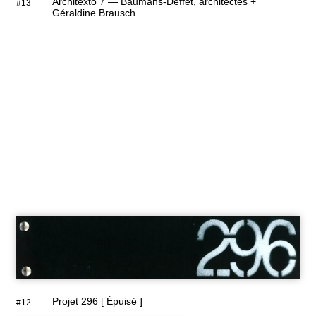
Architexto 7 — Baumans-Deffet, architectes +
#13
Géraldine Brausch
Projet 296 [ Épuisé ]
#12