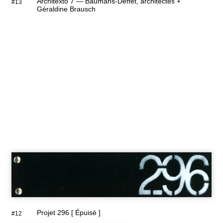
Architexto 7 — Baumans-Deffet, architectes +
#13
Géraldine Brausch
Projet 296 [ Épuisé ]
#12