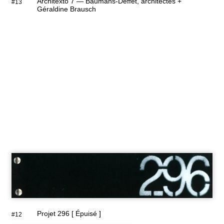
Architexto 7 — Baumans-Deffet, architectes +
#13
Géraldine Brausch
Projet 296 [ Épuisé ]
#12