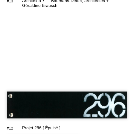
Architexto 7 — Baumans-Deffet, architectes +
#13
Géraldine Brausch
Projet 296 [ Épuisé ]
#12