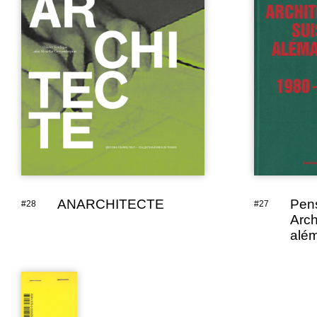
ANARCHITECTE
Pens
#28
#27
Arch
alé