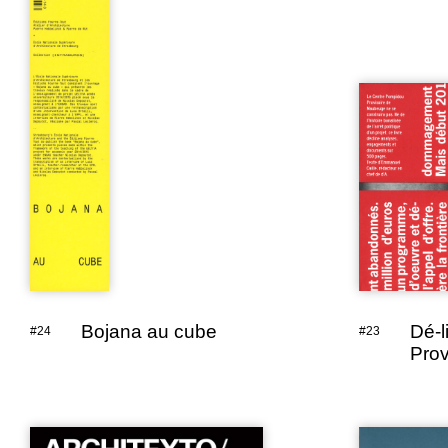
Bojana au cube
Dé-l
#24
#23
Prov