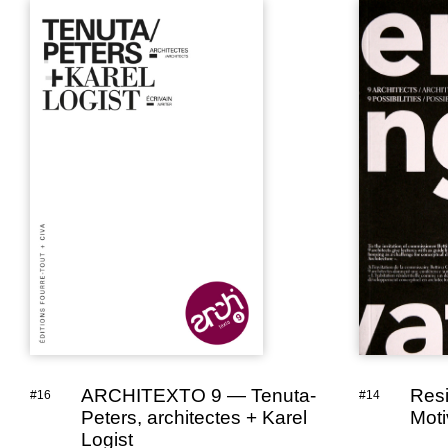
ARCHITEXTO 9 — Tenuta-
Resi
#16
#14
Peters, architectes + Karel
Moti
Logist