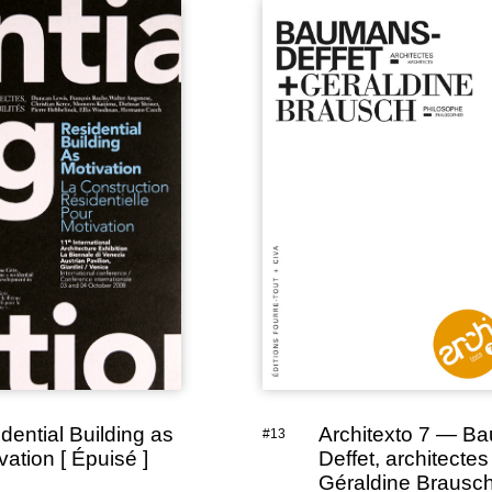
dential Building as
Architexto 7 — B
#13
vation [ Épuisé ]
Deffet, architectes
Géraldine Brausc