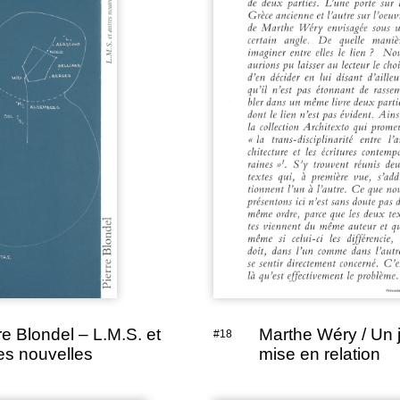
re Blondel – L.M.S. et
Marthe Wéry / Un 
#18
es nouvelles
mise en relation