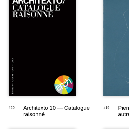
Architexto 10 — Catalogue
Pier
#20
#19
raisonné
autr