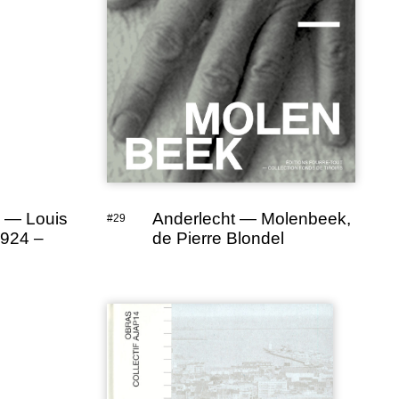
y — Louis
Anderlecht — Molenbeek,
#29
1924 –
de Pierre Blondel