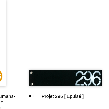
aumans-
Projet 296 [ Épuisé ]
#12
 +
h