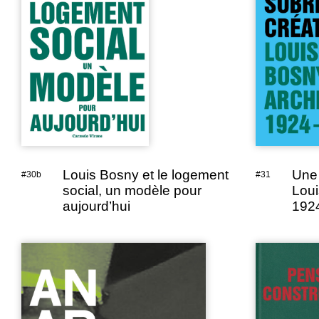
Louis Bosny et le logement
Une 
#30b
#31
social, un modèle pour
Loui
aujourd’hui
192