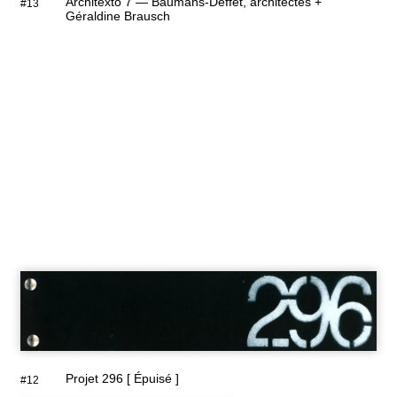
Architexto 7 — Baumans-Deffet, architectes +
#13
Géraldine Brausch
Projet 296 [ Épuisé ]
#12