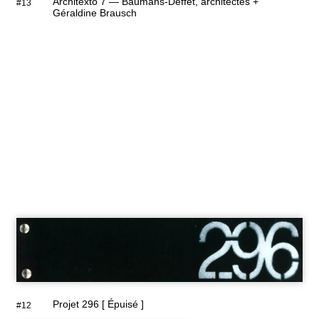
Architexto 7 — Baumans-Deffet, architectes +
#13
Géraldine Brausch
Projet 296 [ Épuisé ]
#12